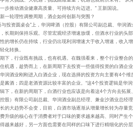
一步推动酒业健康高质量、可持续方向迈进。” 王新国说。
新一轮理性调整周期，酒企如何创新与突围？
新与投资圆桌会”上，华润啤酒（控股）有限公司副总裁、华润
，长期则保持乐观。尽管宏观经济增速放缓，但酒水行业的头部
性的增长仍在持续，行业仍出现利润增速大于收入增速，收入增
轻化转换。
期下，行业既有挑战，也有机遇。在魏强看来，整个行业整合的
住机遇，趁势而上，在新周期下去投资一些值得投资的白酒企业
华润酒业刚刚进入白酒企业，现在选择的投资方向主要有4个维
是酱酒；四是老酒资源比较丰富的企业。“这4个投资逻辑是华
辑下，在新的周期下，白酒行业也应该是向着这4个方向去拓展
控股）有限公司副总裁、华润酒业副总经理、兼金沙酒业总经理
长的大趋势不会变，目前，白酒市场逐渐从增量增长转为存量竞
费升级的核心在于消费者对于口味的要求越来越高、同时产生个
得越来越好，另一方面也需要在同样的口味下进行精细化的分层